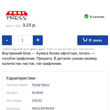
В наличии
3,23
p.
Цена с НДС:
-
+
В заказ
Формат ≈А6.
Обложка твердая картонная, глянцевое
ламинирование, фактура «лен», золотистое тиснение.
Внутренний блок — бумага белая офсетная, печать —
голубое графление. Прошита. В деталях указан размер,
количество листов, тип графления.
Характеристики
Торговая марка
Проф-Пресс
Артикул
64-6545
Код товара
105141
Штрихкод
4620129765459