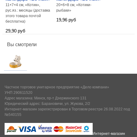
11×7×4 см, «Котик»,
20×6×8 см, «Котики-
рус.яз.: месяцы (доставка
рыбаки»
этого товара почтой
19,96 руб
бесплатна)
29,90 руб
Вы смотрели
Частное торговое унитарное предприятие «Дело компани»
УНП 290611520
Адрес магазина: Минск, пр-т Дзержинского 131
Юридический адрес: Барановичи, ул. Жукова, 2/2
Интернет-магазин зарегистрирован в Торговом реестре 26.08.2022 под
№540155
Интернет-магазин