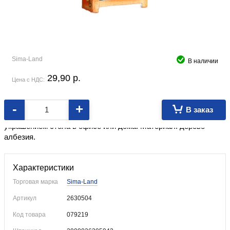
Sima-Land
В наличии
29,90
p.
Цена с НДС:
-
+
В заказ
Деревянный настольный стильный календарь станет
украшением стола в офисе или дома. Материал: дерево
албезия.
Характеристики
Торговая марка
Sima-Land
Артикул
2630504
Код товара
079219