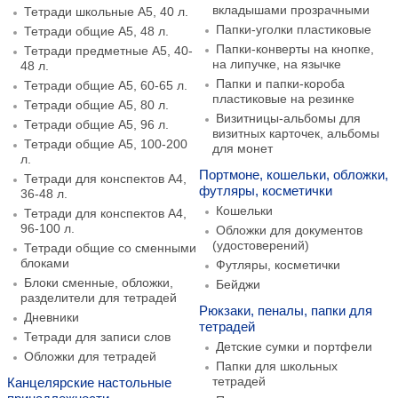
вкладышами прозрачными
Тетради школьные А5, 40 л.
Папки-уголки пластиковые
Тетради общие А5, 48 л.
Папки-конверты на кнопке,
Тетради предметные А5, 40-
на липучке, на язычке
48 л.
Папки и папки-короба
Тетради общие А5, 60-65 л.
пластиковые на резинке
Тетради общие А5, 80 л.
Визитницы-альбомы для
Тетради общие А5, 96 л.
визитных карточек, альбомы
Тетради общие А5, 100-200
для монет
л.
Портмоне, кошельки, обложки,
Тетради для конспектов А4,
футляры, косметички
36-48 л.
Кошельки
Тетради для конспектов А4,
96-100 л.
Обложки для документов
(удостоверений)
Тетради общие со сменными
блоками
Футляры, косметички
Блоки сменные, обложки,
Бейджи
разделители для тетрадей
Рюкзаки, пеналы, папки для
Дневники
тетрадей
Тетради для записи слов
Детские сумки и портфели
Обложки для тетрадей
Папки для школьных
тетрадей
Канцелярские настольные