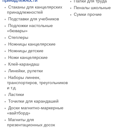
принадлежности
Папки для труда
Стаканы для канцелярских
Пеналы школьные
принадлежностей
Сумки прочие
Подставки для учебников
Подложки настольные
«бювары»
Степлеры
Ножницы канцелярские
Ножницы детские
Ножи канцелярские
Клей-карандаш
Линейки, рулетки
Наборы линеек,
транспортиров, треугольников
и т.д.
Ластики
Точилки для карандашей
Доски магнитно-маркерные
«вайтборд»
Магниты для
презентационных досок