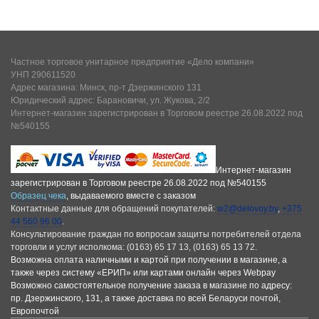
Частное торговое унитарное предприятие «Дело компани»
УНП 290611520
Адрес магазина: Минск, пр-т Дзержинского 131
Юридический адрес: Барановичи, ул. Жукова, 2/2
Интернет-магазин зарегистрирован в Торговом реестре 26.08.2022 под
№540155
Интернет-магазин
зарегистрирован в Торговом реестре 26.08.2022 под №540155
Образец чека
, выдаваемого вместе с заказом
Контактные данные для обращений покупателей:
w2@delovoy.by
,
+375
44 560 96 00
.
Консультирование граждан по вопросам защиты потребителей отдела
торговли и услуг исполкома: (0163) 65 17 13, (0163) 65 13 72.
Возможна оплата наличными и картой при получении в магазине, а
также через систему «ЕРИП» или картами онлайн через Webpay
Возможно самостоятельное получение заказа в магазине по адресу:
пр. Дзержинского, 131, а также доставка по всей Беларуси почтой,
Европочтой