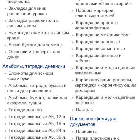
творчества
чернилами «Пиши-стирай»
Закладки для книг,
Наборы маркеров-
расписания уроков
текстовыделителей
Закладки-разделители с
Карандаши простые
липким краем
чернографитные
Бумага для заметок с липким
Карандаши механические
краем
Карандаши цанговые
Блоки бумаги для заметок
Карандаши сегментные
Открытки и конверты для
Карандаши цветные и
денег
наборы
Альбомы, тетради, дневники
Карандаши и мелки цветные
акварельные
Блокноты для эскизов
«скетчбуки»
Корректирующие роллеры,
картриджи к корректирующим
Альбомы, тетради, бумага и
роллерам
папки для рисования
Карандаши и мелки цветные
Альбомы, бумага, папки для
восковые
акварели, гуаши
Пастель
Тетради для нот
Тетради школьные А5, 12 л.
Папки, портфели для
Тетради школьные А5, 18 л.
документов
Тетради школьные А5, 24 л.
Планшеты
Тетради школьные А5, 36 л.
Папки пластиковые с