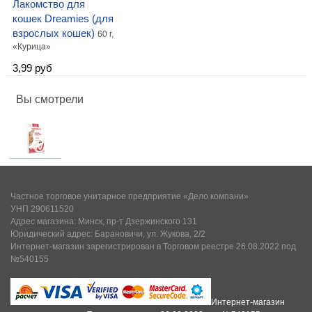
Лакомство для
кошек Dreamies (для
взрослых кошек)
60 г,
«Курица»
3,99 руб
Вы смотрели
Частное торговое унитарное предприятие «Дело компани»
УНП 290611520
Адрес магазина: Минск, пр-т Дзержинского 131
Юридический адрес: Барановичи, ул. Жукова, 2/2
Интернет-магазин зарегистрирован в Торговом реестре 26.08.2022 под
№540155
Интернет-магазин