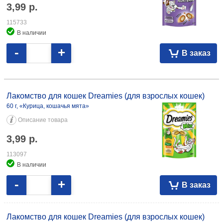
3,99
р.
115733
В наличии
-
+
В заказ
Лакомство для кошек Dreamies (для взрослых кошек) 60 г, «Курица,
кошачья мята» 3,99 113097 60 г, «Курица» 3,99 113096
Лакомство для кошек Dreamies (для взрослых кошек)
60 г, «Курица, кошачья мята»
Описание товара
3,99
р.
113097
В наличии
-
+
В заказ
Лакомство для кошек Dreamies (для взрослых кошек)