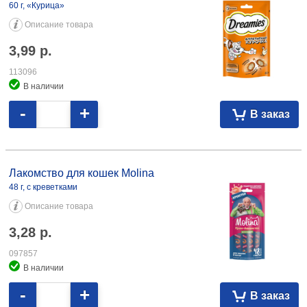
60 г, «Курица»
Описание товара
3,99
р.
113096
В наличии
-
+
В заказ
Лакомство для кошек Molina 48 г, с креветками 3,28 097857 48 г, с
тунцом 3,28 097859
Лакомство для кошек Molina
48 г, с креветками
Описание товара
3,28
р.
097857
В наличии
-
+
В заказ