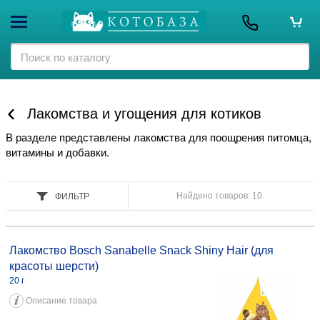
Лакомства и угощения для котиков
В разделе представлены лакомства для поощрения питомца,
витамины и добавки.
Найдено товаров: 10
ФИЛЬТР
Лакомство Bosch Sanabelle Snack Shiny Hair (для красоты шерсти) 20
г 1,45 117979
Лакомство Bosch Sanabelle Snack Shiny Hair (для
красоты шерсти)
20 г
Описание товара