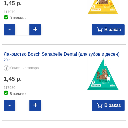
1,45
р.
117979
В наличии
-
+
В заказ
Лакомство Bosch Sanabelle Dental (для зубов и десен) 20 г 1,45
117980
Лакомство Bosch Sanabelle Dental (для зубов и десен)
20 г
Описание товара
1,45
р.
117980
В наличии
-
+
В заказ
Лакомство Bosch Sanabelle Snack Immunboost (для укрепления