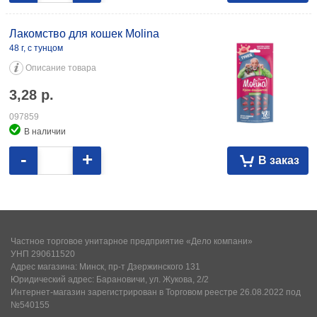
Лакомство для кошек Molina
48 г, с тунцом
Описание товара
3,28
р.
097859
В наличии
-
+
В заказ
Частное торговое унитарное предприятие «Дело компани»
УНП 290611520
Адрес магазина: Минск, пр-т Дзержинского 131
Юридический адрес: Барановичи, ул. Жукова, 2/2
Интернет-магазин зарегистрирован в Торговом реестре 26.08.2022 под
№540155