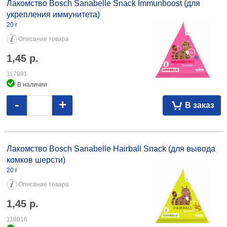
иммунитета) 20 г 1,45 117991
Лакомство Bosch Sanabelle Snack Immunboost (для
укрепления иммунитета)
20 г
Описание товара
1,45
р.
117991
В наличии
-
+
В заказ
Лакомство Bosch Sanabelle Hairball Snack (для вывода комков
шерсти) 20 г 1,45 118016
Лакомство Bosch Sanabelle Hairball Snack (для вывода
комков шерсти)
20 г
Описание товара
1,45
р.
118016