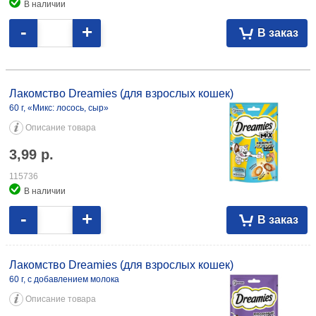
В наличии
-
+
В заказ
Лакомство Dreamies (для взрослых кошек) 60 г, «Микс: лосось, сыр»
3,99 115736 60 г, с добавлением молока 3,99 115733
Лакомство Dreamies (для взрослых кошек)
60 г, «Микс: лосось, сыр»
Описание товара
3,99
р.
115736
В наличии
-
+
В заказ
Лакомство Dreamies (для взрослых кошек)
60 г, с добавлением молока
Описание товара