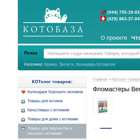
(044) 755-19-03
(029) 863-37-04
О проекте
Чт
Поиск
Например:
Кружка
,
Три кота
,
Календарь Котовасия
Главная
Каталог товар
КОТолог товаров:
Фломастеры Ber
Календари Хорошего человека
Товары для котиков
Канцтовары с котиками
Товары для дома с котиками
Товары для творчества и
игрушки с котиками