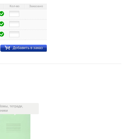
Кол-во
Заказано
Добавить в заказ
бомы, тетради,
вники