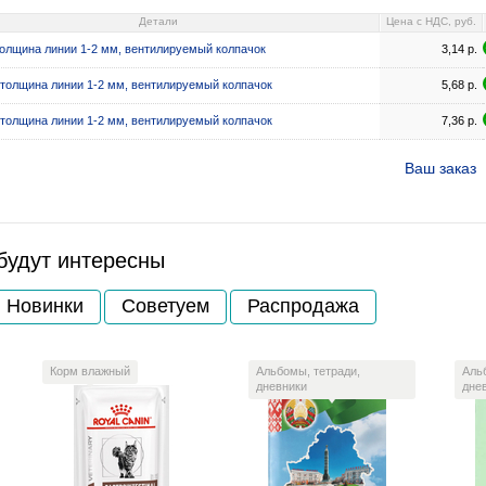
Детали
Цена c НДС, руб.
толщина линии 1-2 мм, вентилируемый колпачок
3,14
р.
 толщина линии 1-2 мм, вентилируемый колпачок
5,68
р.
 толщина линии 1-2 мм, вентилируемый колпачок
7,36
р.
Ваш заказ
будут интересны
Новинки
Советуем
Распродажа
Корм влажный
Альбомы, тетради,
Аль
дневники
дне