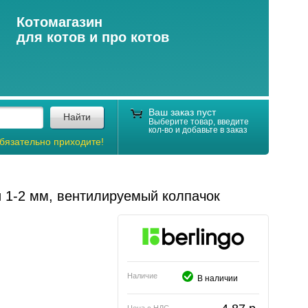
Котомагазин
для котов и про котов
Ваш заказ пуст
Найти
Выберите товар, введите
кол-во и добавьте в заказ
бязательно приходите!
и 1-2 мм, вентилируемый колпачок
Наличие
В наличии