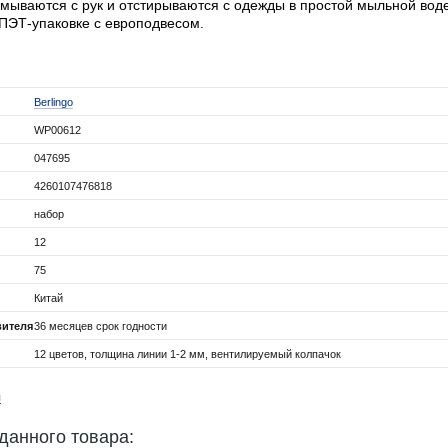
смываются с рук и отстирываются с одежды в простой мыльной вод
ПЭТ-упаковке с европодвесом.
Berlingo
WP00612
047695
4260107476818
набор
12
75
Китай
вителя
36 месяцев срок годности
12 цветов, толщина линии 1-2 мм, вентилируемый колпачок
я
данного товара: