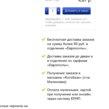
4,87
p.
Цена с НДС
-
+
Добавить в заказ
Удерживайте ⇧ shift, нажимая на +,
чтобы добавить количество, кратное
упаковке
Бесплатная доставка заказов
на сумму более 80 руб. в
отделение «Европочты»;
Доставка заказов до двери и
в отделения по тарфиам
«Европочты»;
Получение заказов в
магазине «Котобаза» (ст.м.
Малиновка);
Оплата наличными, картой
при получении или онлайн,
через систему ЕРИП.
асные чернила на