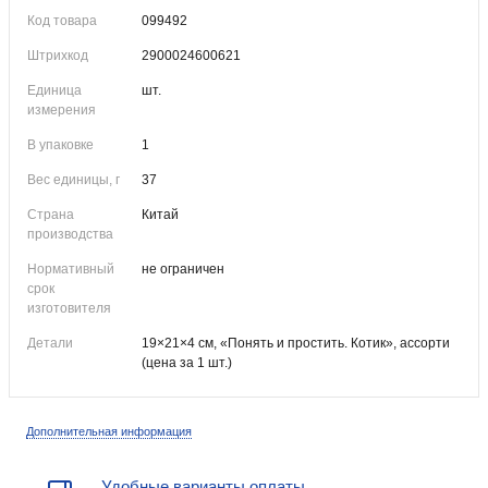
Код товара
099492
Штрихкод
2900024600621
Единица
шт.
измерения
В упаковке
1
Вес единицы, г
37
Страна
Китай
производства
Нормативный
не ограничен
срок
изготовителя
Детали
19×21×4 см, «Понять и простить. Котик», ассорти
(цена за 1 шт.)
Дополнительная информация
Удобные варианты оплаты