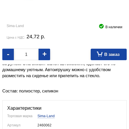
Sima-Land
В наличии
24,72
p.
Цена с НДС:
-
+
В заказ
Автоигрушка — необычный и забавный презент для тех, кто
за рулём. Она оживит салон автомобиля, сделает его по-
домашнему уютным. Автоигрушку можно с удобством
разместить на сиденье или прилепить на стекло.
Состав: полиэстер, силикон
Характеристики
Торговая марка
Sima-Land
Артикул
2460062