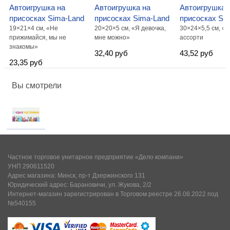
Автоигрушка на
Автоигрушка на
Автоигрушка 
присосках Sima-Land
присосках Sima-Land
присосках Si
19×21×4 см, «Не
20×20×5 см, «Я девочка,
30×24×5,5 см, «К
прижимайся, мы не
мне можно»
ассорти
знакомы»
32,40 руб
43,52 руб
23,35 руб
Вы смотрели
Частное торговое унитарное предприятие «Дело компани»
УНП 290611520
Адрес магазина: Минск, пр-т Дзержинского 131
Юридический адрес: Барановичи, ул. Жукова, 2/2
Интернет-магазин зарегистрирован в Торговом реестре 26.08.2022 под
№540155