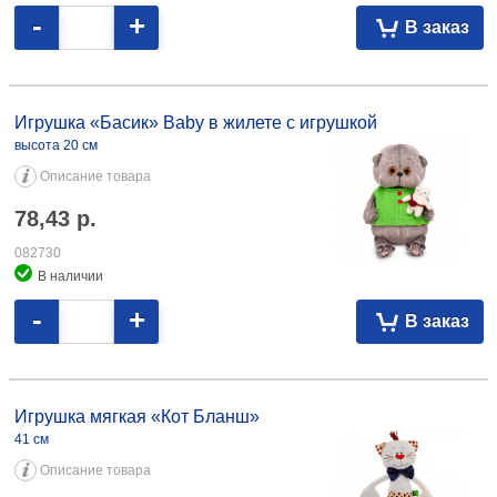
-
+
В заказ
Игрушка «Басик» Baby в жилете с игрушкой высота 20 см 78,43
082730
Игрушка «Басик» Baby в жилете с игрушкой
высота 20 см
Описание товара
78,43
р.
082730
В наличии
-
+
В заказ
Игрушка мягкая «Кот Бланш» 41 см 54,75 080533
Игрушка мягкая «Кот Бланш»
41 см
Описание товара