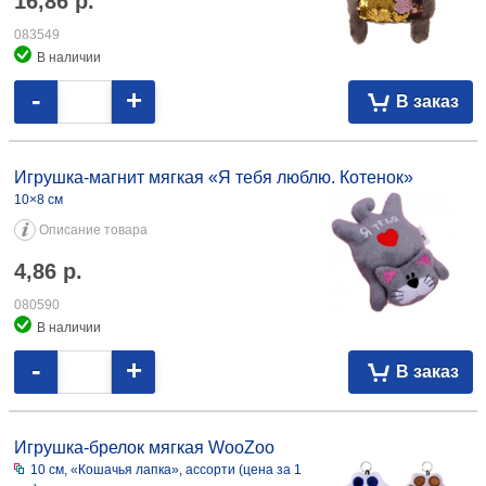
16,86
р.
083549
В наличии
-
+
В заказ
Игрушка-магнит мягкая «Я тебя люблю. Котенок»
10×8 см
Описание товара
4,86
р.
080590
В наличии
-
+
В заказ
Игрушка-брелок мягкая WooZoo
10 см, «Кошачья лапка», ассорти (цена за 1