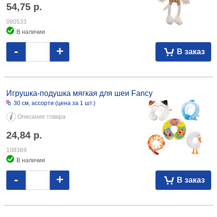
54,75
р.
080533
В наличии
-
+
В заказ
Игрушка-подушка мягкая для шеи Fancy 30 см, ассорти 24,84 108369
Игрушка-подушка мягкая для шеи Fancy
30 см, ассорти (цена за 1 шт.)
Описание товара
24,84
р.
108369
В наличии
-
+
В заказ
Игрушка-магнит мягкая Sima-Land 8×11 см, «Позови меня в запой, я