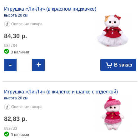
Игрушка «Ли-Ли» (в красном пиджачке) высота 20 см 84,30 082734
Игрушка «Ли-Ли» (в красном пиджачке)
высота 20 см
Описание товара
84,30
р.
082734
В наличии
-
+
В заказ
Игрушка «Ли-Ли» (в жилетке и шапке с отделкой) высота 20 см 82,83
082733
Игрушка «Ли-Ли» (в жилетке и шапке с отделкой)
высота 20 см
Описание товара
82,83
р.
082733
В наличии