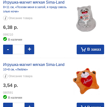
приду сквозь злые ночи» 6,38 099210 10×8 см, «Люблю» 3,54 080591
Игрушка-магнит мягкая Sima-Land
8×11 см, «Позови меня в запой, я приду сквозь
злые ночи»
Описание товара
6,38
р.
099210
В наличии
-
+
В заказ
Игрушка-магнит мягкая Sima-Land
10×8 см, «Люблю»
Описание товара
3,54
р.
080591
В наличии
-
+