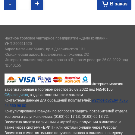
-
+
В заказ
Частное торговое унитарное предприятие «Дело компани»
УНП 290611520
Адрес магазина: Минск, пр-т Дзержинского 131
Юридический адрес: Барановичи, ул. Жукова, 2/2
Интернет-магазин зарегистрирован в Торговом реестре 26.08.2022 под
№540155
Интернет-магазин
зарегистрирован в Торговом реестре 26.08.2022 под №540155
Образец чека
, выдаваемого вместе с заказом
Контактные данные для обращений покупателей:
w2@delovoy.by
,
+375
44 560 96 00
.
Консультирование граждан по вопросам защиты потребителей отдела
торговли и услуг исполкома: (0163) 65 17 13, (0163) 65 13 72.
Возможна оплата наличными и картой при получении в магазине, а
также через систему «ЕРИП» или картами онлайн через Webpay
Возможно самостоятельное получение заказа в магазине по адресу: