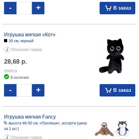
-
+
В заказ
Игрушка мягкая «Кот» 30 см, черный 28,68 096918
Игрушка мягкая «Кот»
30 см, черный
Описание товара
28,68
р.
096918
В наличии
-
+
В заказ
Игрушка мягкая Fancy высота 46-50 см, «Пухляши», ассорти 51,33
108368
Игрушка мягкая Fancy
высота 46-50 см, «Пухляши», ассорти (цена
за 1 шт.)
Описание товара