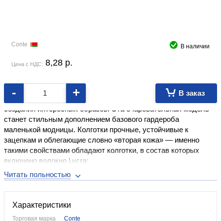
Conte
В наличии
8,28
p.
Цена с НДС:
-
+
В заказ
Колготки в точку с милым рисунком идеально подойдут для
создания интересных образов. Эта очаровательная модель
станет стильным дополнением базового гардероба
маленькой модницы. Колготки прочные, устойчивые к
зацепкам и облегающие словно «вторая кожа» — именно
такими свойствами обладают колготки, в состав которых
включено волокно Lycra:
• мягкие и эластичные
• усиленный торс в виде шортиков
• комфортный плоский шов
• укрепленный мысок
Характеристики
Материал: полиамид 88%, эластан 12%.
Торговая марка
Conte