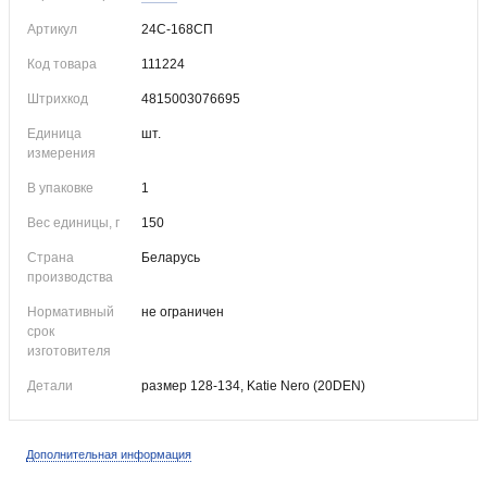
Артикул
24С-168СП
Код товара
111224
Штрихкод
4815003076695
Единица
шт.
измерения
В упаковке
1
Вес единицы, г
150
Страна
Беларусь
производства
Нормативный
не ограничен
срок
изготовителя
Детали
размер 128-134, Katie Nero (20DEN)
Дополнительная информация