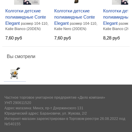
Колготки детские
Колготки детские
Колготки детс
полиамидные Conte
полиамидные Conte
полиамидные 
Elegant
Elegant
Elegant
размер 104-110,
размер 104-110,
размер 
Katie Bianco (20DEN)
Katie Nero (20DEN)
Katie Bianco (20
7,60 руб
7,60 руб
8,28 руб
Вы смотрели
Частное торговое унитарное предприятие «Дело компани»
УНП 290611520
Адрес магазина: Минск, пр-т Дзержинского 131
Юридический адрес: Барановичи, ул. Жукова, 2/2
Интернет-магазин зарегистрирован в Торговом реестре 26.08.2022 под
№540155