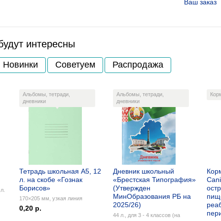
Ваш заказ
будут интересны
Новинки
Советуем
Распродажа
Альбомы, тетради,
Альбомы, тетради,
Кор
дневники
дневники
Тетрадь школьная А5, 12
Дневник школьный
Кор
л. на скобе «Гознак
«Брестская Типография»
Cani
Борисов»
(Утвержден
остр
л.
МинОбразования РБ на
пищ
170×205 мм, узкая линия
2025/26)
реа
0,20 р.
пер
44 л., для 3 - 4 классов (на