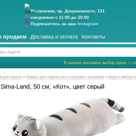
Малиновка, пр. Дзержинского, 131
ежедневно с 11:00 до 20:00
Подпишитесь на наш
Instagram
о продаем
Доставка и оплата
Контакты
В нашем магазине выбор шире — о
ов для офиса
Товары для творчества и игрушки с котиками
Игры и мягкие 
Sima-Land, 50 см, «Кот», цвет серый