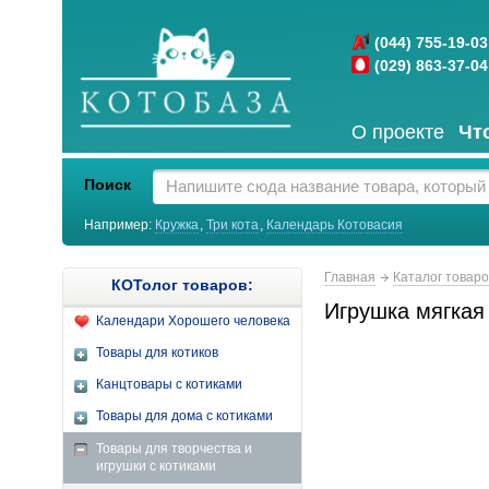
(044) 755-19-03
(029) 863-37-04
О проекте
Чт
Поиск
Например:
Кружка
,
Три кота
,
Календарь Котовасия
Главная
Каталог товар
КОТолог товаров:
Игрушка мягкая 
Календари Хорошего человека
Товары для котиков
Канцтовары с котиками
Товары для дома с котиками
Товары для творчества и
игрушки с котиками