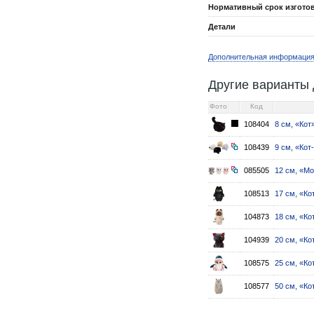
Нормативный срок изгото
Детали
Дополнительная информаци
Другие варианты 
Фото
Код
108404
8 см, «Кот
108439
9 см, «Кот
085505
12 см, «Мо
108513
17 см, «Ко
104873
18 см, «Ко
104939
20 см, «Ко
108575
25 см, «Ко
108577
50 см, «Ко