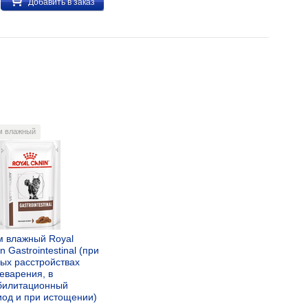
Добавить в заказ
м влажный
м влажный Royal
n Gastrointestinal (при
ых расстройствах
еварения, в
билитационный
иод и при истощении)