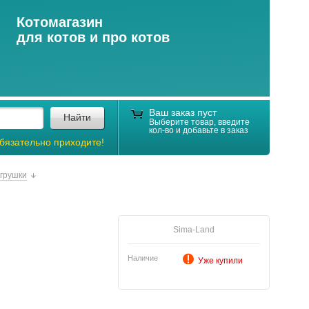
Котомагазин
для котов и про котов
Ваш заказ пуст
Найти
Выберите товар, введите
кол-во и добавьте в заказ
бязательно приходите!
игрушки
Sima-Land
Наличие
Уже купили