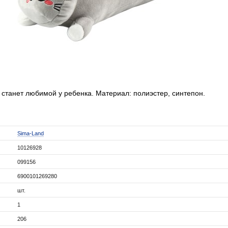
 станет любимой у ребенка. Материал: полиэстер, синтепон.
Sima-Land
10126928
099156
6900101269280
шт.
1
206