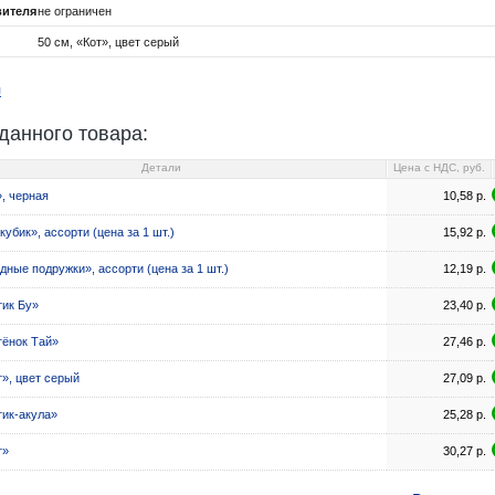
вителя
не ограничен
50 см, «Кот», цвет серый
я
данного товара:
Детали
Цена c НДС, руб.
», черная
10,58
р.
-кубик», ассорти (цена за 1 шт.)
15,92
р.
дные подружки», ассорти (цена за 1 шт.)
12,19
р.
тик Бу»
23,40
р.
тёнок Тай»
27,46
р.
т», цвет серый
27,09
р.
тик-акула»
25,28
р.
т»
30,27
р.